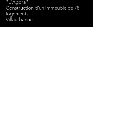
"L'Agora"
Construction d'un immeuble de 78
logements
Villaurbanne
Architectes
Xavier Piégay
Vincent de Parisot
Maître d'ouvrage
UTEI
Surface projet
5181 m2 SDP
Retour logements collectifs
Retour accueil
Retour accueil